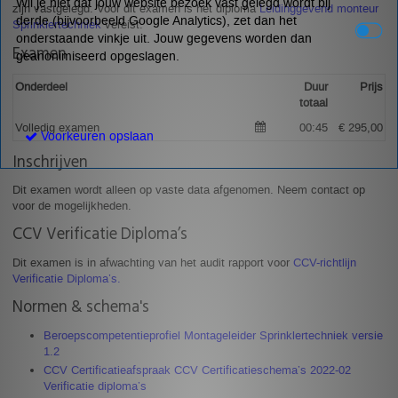
Wil je niet dat jouw website bezoek vast gelegd wordt bij
zijn vastgelegd. Voor dit examen is het diploma
Leidinggevend monteur
derde (bijvoorbeeld Google Analytics), zet dan het
Sprinklertechniek
vereist.
onderstaande vinkje uit. Jouw gegevens worden dan
Examen
geanonimiseerd opgeslagen.
Onderdeel
Duur
Prijs
totaal
Volledig examen
00:45
€ 295,00
Voorkeuren opslaan
Inschrijven
Dit examen wordt alleen op vaste data afgenomen. Neem contact op
voor de mogelijkheden.
CCV Verificatie Diploma’s
Dit examen is in afwachting van het audit rapport voor
CCV-richtlijn
Verificatie Diploma’s.
Normen & schema's
Beroepscompetentieprofiel Montageleider Sprinklertechniek versie
1.2
CCV Certificatieafspraak CCV Certificatieschema’s 2022-02
Verificatie diploma’s