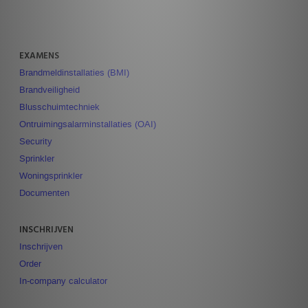
EXAMENS
Brandmeldinstallaties (BMI)
Brandveiligheid
Blusschuimtechniek
Ontruimingsalarminstallaties (OAI)
Security
Sprinkler
Woningsprinkler
Documenten
INSCHRIJVEN
Inschrijven
Order
In-company calculator