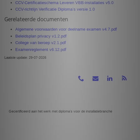
CCV-Certificatieschema Leveren VBB-installaties v5.0
CCV-richtlijn Verificatie Diploma’s versie 1.0
Gerelateerde documenten
Algemene voorwaarden voor deelname examen v4.7.pdf
Beleidsplan privacy v1.2.pdf
College van beroep v2.1.pdf
Examenreglement v6.12.pdf
Laatste update: 29-07-2026
Gecertificeerd aan het werk met diploma’s voor de installatiebranche