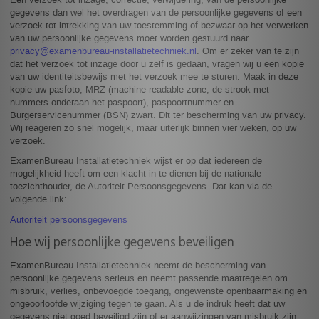
gegevens dan wel het overdragen van de persoonlijke gegevens of een
verzoek tot intrekking van uw toestemming of bezwaar op het verwerken
van uw persoonlijke gegevens moet worden gestuurd naar
privacy@examenbureau-installatietechniek.nl
. Om er zeker van te zijn
dat het verzoek tot inzage door u zelf is gedaan, vragen wij u een kopie
van uw identiteitsbewijs met het verzoek mee te sturen. Maak in deze
kopie uw pasfoto, MRZ (machine readable zone, de strook met
nummers onderaan het paspoort), paspoortnummer en
Burgerservicenummer (BSN) zwart. Dit ter bescherming van uw privacy.
Wij reageren zo snel mogelijk, maar uiterlijk binnen vier weken, op uw
verzoek.
ExamenBureau Installatietechniek wijst er op dat iedereen de
mogelijkheid heeft om een klacht in te dienen bij de nationale
toezichthouder, de Autoriteit Persoonsgegevens. Dat kan via de
volgende link:
Autoriteit persoonsgegevens
Hoe wij persoonlijke gegevens beveiligen
ExamenBureau Installatietechniek neemt de bescherming van
persoonlijke gegevens serieus en neemt passende maatregelen om
misbruik, verlies, onbevoegde toegang, ongewenste openbaarmaking en
ongeoorloofde wijziging tegen te gaan. Als u de indruk heeft dat uw
gegevens niet goed beveiligd zijn of er aanwijzingen van misbruik zijn,