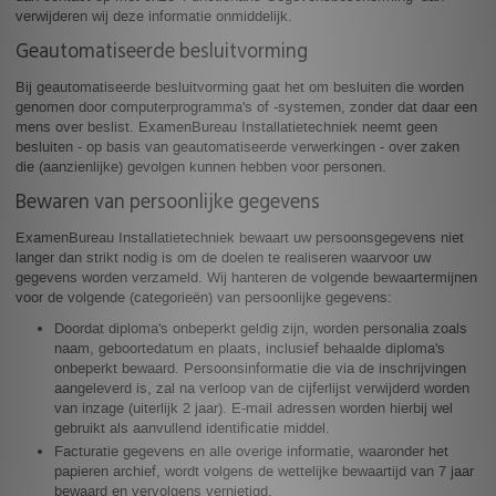
verwijderen wij deze informatie onmiddelijk.
Geautomatiseerde besluitvorming
Bij geautomatiseerde besluitvorming gaat het om besluiten die worden
genomen door computerprogramma's of -systemen, zonder dat daar een
mens over beslist. ExamenBureau Installatietechniek neemt geen
besluiten - op basis van geautomatiseerde verwerkingen - over zaken
die (aanzienlijke) gevolgen kunnen hebben voor personen.
Bewaren van persoonlijke gegevens
ExamenBureau Installatietechniek bewaart uw persoonsgegevens niet
langer dan strikt nodig is om de doelen te realiseren waarvoor uw
gegevens worden verzameld. Wij hanteren de volgende bewaartermijnen
voor de volgende (categorieën) van persoonlijke gegevens:
Doordat diploma's onbeperkt geldig zijn, worden personalia zoals
naam, geboortedatum en plaats, inclusief behaalde diploma's
onbeperkt bewaard. Persoonsinformatie die via de inschrijvingen
aangeleverd is, zal na verloop van de cijferlijst verwijderd worden
van inzage (uiterlijk 2 jaar). E-mail adressen worden hierbij wel
gebruikt als aanvullend identificatie middel.
Facturatie gegevens en alle overige informatie, waaronder het
papieren archief, wordt volgens de wettelijke bewaartijd van 7 jaar
bewaard en vervolgens vernietigd.