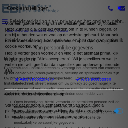
Cookie instellingen
Beleidsverklaring t.a.v. privacy en het opslaan, gebruik van persoonlijke gegevens
Voor een goede werking van de website gebruiken wij cookies.
Deze kunnen o.a. gebruikt worden om in te kunnen loggen, of
ExamenBureau Installatietechniek
Contact
om bij te houden wat er zoal op de website gebeurd. Maar ook
Beleidsverklaring t.a.v. privacy en het opslaan, gebruik
om de voorkeur van onze bezoekers in op te slaan, zoals deze
van persoonlijke gegevens
cookie voorkeuren.
Heb je verder geen voorkeur en vind je het allemaal prima, klik
Uitgangspunt
dan hieronder op "Alles accepteren". Wil je specificeren wat je
wel en niet wilt, geeft dat dan specifiek per onderwerp hieronder
ExamenBureau Installatietechniek verzorgt het afnemen van examens
aan
op het gebied van (brand-)veiligheid, security en sprinklertechniek zijn.
Uw privacy wordt door ons gerespecteerd. ExamenBureau
Alleen noodzakelijk
Alles accepteren
Installatietechniek streeft ernaar om uw privacy zo goed mogelijk te
waarborgen en zal vertrouwelijk omgaan met de informatie die u bij ons
aanlevert. Het inschrijven kan plaatsvinden door middel van:
Geef hieronder je voorkeuren op:
Open inschrijving; hierbij verstrekt de betrokken persoon zelf de
Sta toe dat er gebruik gemaakt wordt van social media
noodzakelijke persoonlijke gegevens, dan wel (de
platformen. Hiermee kunnen bijvoorbeeld externe video's
personeelsfunctionaris, etc. van) het bedrijf/opleider schrijft de
binnen de pagina afgespeeld kunnen worden.
betrokken persoon in en verstrekt, via de website de
noodzakelijke persoonlijke gegevens;