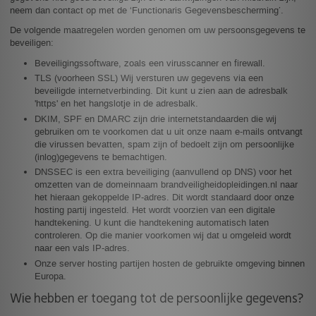
neem dan contact op met de ‘Functionaris Gegevensbescherming’.
De volgende maatregelen worden genomen om uw persoonsgegevens te
beveiligen:
Beveiligingssoftware, zoals een virusscanner en firewall.
TLS (voorheen SSL) Wij versturen uw gegevens via een
beveiligde internetverbinding. Dit kunt u zien aan de adresbalk
'https' en het hangslotje in de adresbalk.
DKIM, SPF en DMARC zijn drie internetstandaarden die wij
gebruiken om te voorkomen dat u uit onze naam e-mails ontvangt
die virussen bevatten, spam zijn of bedoelt zijn om persoonlijke
(inlog)gegevens te bemachtigen.
DNSSEC is een extra beveiliging (aanvullend op DNS) voor het
omzetten van de domeinnaam brandveiligheidopleidingen.nl naar
het hieraan gekoppelde IP-adres. Dit wordt standaard door onze
hosting partij ingesteld. Het wordt voorzien van een digitale
handtekening. U kunt die handtekening automatisch laten
controleren. Op die manier voorkomen wij dat u omgeleid wordt
naar een vals IP-adres.
Onze server hosting partijen hosten de gebruikte omgeving binnen
Europa.
Wie hebben er toegang tot de persoonlijke gegevens?