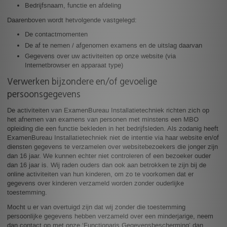
Bedrijfsnaam, functie en afdeling
Daarenboven wordt hetvolgende vastgelegd:
De contactmomenten
De af te nemen / afgenomen examens en de uitslag daarvan
Gegevens over uw activiteiten op onze website (via
Internetbrowser en apparaat type)
Verwerken bijzondere en/of gevoelige
persoonsgegevens
De activiteiten van ExamenBureau Installatietechniek richten zich op
het afnemen van examens van personen met minstens een MBO
opleiding die een functie bekleden in het bedrijfsleden. Als zodanig heeft
ExamenBureau Installatietechniek niet de intentie via haar website en/of
diensten gegevens te verzamelen over websitebezoekers die jonger zijn
dan 16 jaar. We kunnen echter niet controleren of een bezoeker ouder
dan 16 jaar is. Wij raden ouders dan ook aan betrokken te zijn bij de
online activiteiten van hun kinderen, om zo te voorkomen dat er
gegevens over kinderen verzameld worden zonder ouderlijke
toestemming.
Mocht u er van overtuigd zijn dat wij zonder die toestemming
persoonlijke gegevens hebben verzameld over een minderjarige, neem
dan contact op met onze ‘Functionaris Gegevensbescherming’ dan