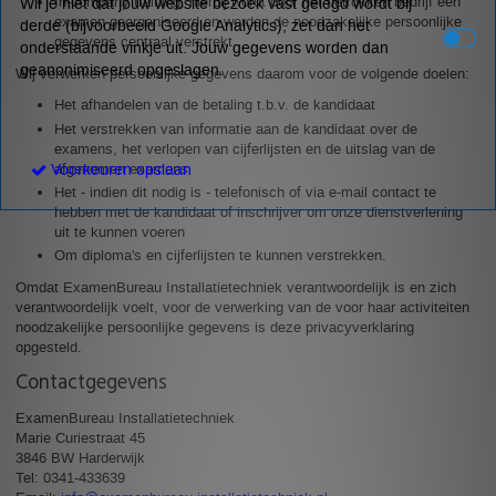
In-company training; hierbij wordt door het betrokken bedrijf een
Wil je niet dat jouw website bezoek vast gelegd wordt bij
examen georganiseerd en worden de noodzakelijke persoonlijke
derde (bijvoorbeeld Google Analytics), zet dan het
gegevens centraal verstrekt.
onderstaande vinkje uit. Jouw gegevens worden dan
geanonimiseerd opgeslagen.
Wij verwerken persoonlijke gegevens daarom voor de volgende doelen:
Het afhandelen van de betaling t.b.v. de kandidaat
Het verstrekken van informatie aan de kandidaat over de
examens, het verlopen van cijferlijsten en de uitslag van de
afgenomen examens
Voorkeuren opslaan
Het - indien dit nodig is - telefonisch of via e-mail contact te
hebben met de kandidaat of inschrijver om onze dienstverlening
uit te kunnen voeren
Om diploma's en cijferlijsten te kunnen verstrekken.
Omdat ExamenBureau Installatietechniek verantwoordelijk is en zich
verantwoordelijk voelt, voor de verwerking van de voor haar activiteiten
noodzakelijke persoonlijke gegevens is deze privacyverklaring
opgesteld.
Contactgegevens
ExamenBureau Installatietechniek
Marie Curiestraat 45
3846 BW Harderwijk
Tel: 0341-433639