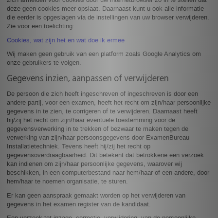
zich afmelden voor cookies door uw internetbrowser zo in te stellen dat
deze geen cookies meer opslaat. Daarnaast kunt u ook alle informatie
die eerder is opgeslagen via de instellingen van uw browser verwijderen.
Zie voor een toelichting:
Cookies, wat zijn het en wat doe ik ermee
Wij maken geen gebruik van een platform zoals Google Analytics om
onze gebruikers te volgen.
Gegevens inzien, aanpassen of verwijderen
De persoon die zich heeft ingeschreven of ingeschreven is door een
andere partij, voor een examen, heeft het recht om zijn/haar persoonlijke
gegevens in te zien, te corrigeren of te verwijderen. Daarnaast heeft
hij/zij het recht om zijn/haar eventuele toestemming voor de
gegevensverwerking in te trekken of bezwaar te maken tegen de
verwerking van zijn/haar persoonsgegevens door ExamenBureau
Installatietechniek. Tevens heeft hij/zij het recht op
gegevensoverdraagbaarheid. Dit betekent dat betrokkene een verzoek
kan indienen om zijn/haar persoonlijke gegevens, waarover wij
beschikken, in een computerbestand naar hem/haar of een andere, door
hem/haar te noemen organisatie, te sturen.
Er kan geen aanspraak gemaakt worden op het verwijderen van
gegevens in het examen register van de kandidaat.
Een verzoek tot inzage, correctie, verwijdering, van de persoonlijke