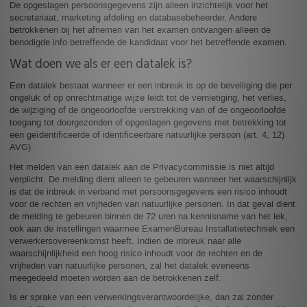
De opgeslagen persoonsgegevens zijn alleen inzichtelijk voor het
secretariaat, marketing afdeling en databasebeheerder. Andere
betrokkenen bij het afnemen van het examen ontvangen alleen de
benodigde info betreffende de kandidaat voor het betreffende examen.
Wat doen we als er een datalek is?
Een datalek bestaat wanneer er een inbreuk is op de beveiliging die per
ongeluk of op onrechtmatige wijze leidt tot de vernietiging, het verlies,
de wijziging of de ongeoorloofde verstrekking van of de ongeoorloofde
toegang tot doorgezonden of opgeslagen gegevens met betrekking tot
een geïdentificeerde of identificeerbare natuurlijke persoon (art. 4, 12)
AVG).
Het melden van een datalek aan de Privacycommissie is niet altijd
verplicht. De melding dient alleen te gebeuren wanneer het waarschijnlijk
is dat de inbreuk in verband met persoonsgegevens een risico inhoudt
voor de rechten en vrijheden van natuurlijke personen. In dat geval dient
de melding te gebeuren binnen de 72 uren na kennisname van het lek,
ook aan de instellingen waarmee ExamenBureau Installatietechniek een
verwerkersovereenkomst heeft. Indien de inbreuk naar alle
waarschijnlijkheid een hoog risico inhoudt voor de rechten en de
vrijheden van natuurlijke personen, zal het datalek eveneens
meegedeeld moeten worden aan de betrokkenen zelf.
Is er sprake van een verwerkingsverantwoordelijke, dan zal zonder