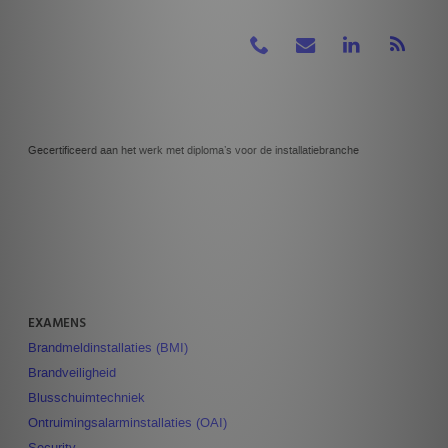
Gecertificeerd aan het werk met diploma’s voor de installatiebranche
EXAMENS
Brandmeldinstallaties (BMI)
Brandveiligheid
Blusschuimtechniek
Ontruimingsalarminstallaties (OAI)