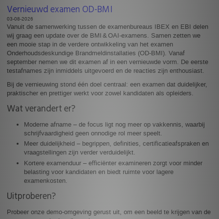
Vernieuwd examen OD-BMI
03-08-2026
Vanuit de samenwerking tussen de examenbureaus IBEX en EBI delen
wij graag een update over de BMI & OAI‑examens. Samen zetten we
een mooie stap in de verdere ontwikkeling van het examen
Onderhoudsdeskundige Brandmeldinstallaties (OD‑BMI). Vanaf
september nemen we dit examen af in een vernieuwde vorm. De eerste
testafnames zijn inmiddels uitgevoerd en de reacties zijn enthousiast.
Bij de vernieuwing stond één doel centraal: een examen dat duidelijker,
praktischer en prettiger werkt voor zowel kandidaten als opleiders.
Wat verandert er?
Moderne afname – de focus ligt nog meer op vakkennis, waarbij
schrijfvaardigheid geen onnodige rol meer speelt.
Meer duidelijkheid – begrippen, definities, certificatieafspraken en
vraagstellingen zijn verder verduidelijkt.
Kortere examenduur – efficiënter examineren zorgt voor minder
belasting voor kandidaten en biedt ruimte voor lagere
examenkosten.
Uitproberen?
Probeer onze demo‑omgeving gerust uit, om een beeld te krijgen van de