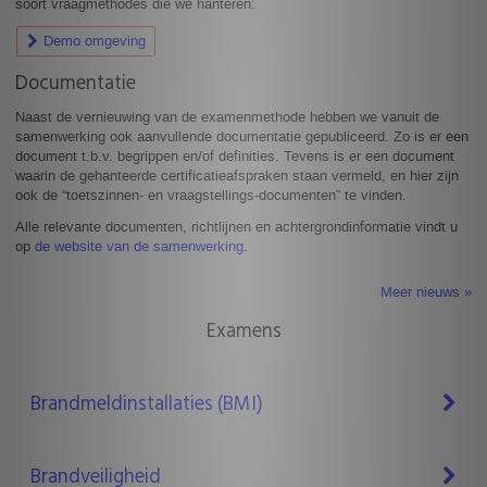
soort vraagmethodes die we hanteren:
Demo omgeving
Documentatie
Naast de vernieuwing van de examenmethode hebben we vanuit de
samenwerking ook aanvullende documentatie gepubliceerd. Zo is er een
document t.b.v. begrippen en/of definities. Tevens is er een document
waarin de gehanteerde certificatieafspraken staan vermeld, en hier zijn
ook de “toetszinnen‑ en vraagstellings‑documenten” te vinden.
Alle relevante documenten, richtlijnen en achtergrondinformatie vindt u
op
de website van de samenwerking
.
Meer nieuws »
Examens
Brandmeldinstallaties (BMI)
Brandveiligheid