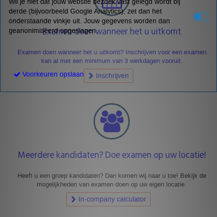
Wil je niet dat jouw website bezoek vast gelegd wordt bij
derde (bijvoorbeeld Google Analytics), zet dan het
onderstaande vinkje uit. Jouw gegevens worden dan
Examen doen wanneer het u uitkomt
geanonimiseerd opgeslagen.
Examen doen wanneer het u uitkomt? Inschrijven voor een examen
kan al met een minimum van 3 werkdagen vooruit.
Voorkeuren opslaan
Inschrijven
Meerdere kandidaten? Doe examen op uw locatie!
Heeft u een groep kandidaten? Dan komen wij naar u toe! Bekijk de
mogelijkheden van examen doen op uw eigen locatie.
In-company calculator