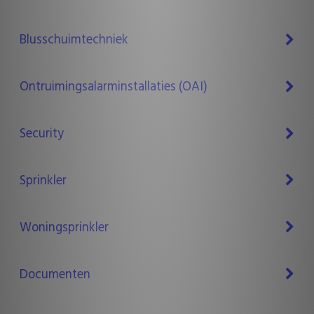
Blusschuimtechniek
Ontruimingsalarminstallaties (OAI)
Security
Sprinkler
Woningsprinkler
Documenten