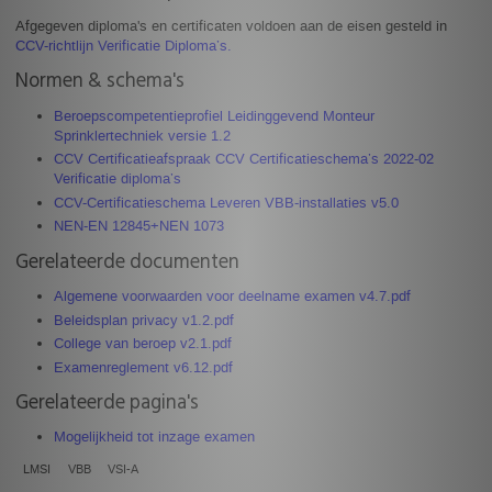
Afgegeven diploma's en certificaten voldoen aan de eisen gesteld in
CCV-richtlijn Verificatie Diploma’s.
Normen & schema's
Beroepscompetentieprofiel Leidinggevend Monteur
Sprinklertechniek versie 1.2
CCV Certificatieafspraak CCV Certificatieschema’s 2022-02
Verificatie diploma’s
CCV-Certificatieschema Leveren VBB-installaties v5.0
NEN‑EN 12845+NEN 1073
Gerelateerde documenten
Algemene voorwaarden voor deelname examen v4.7.pdf
Beleidsplan privacy v1.2.pdf
College van beroep v2.1.pdf
Examenreglement v6.12.pdf
Gerelateerde pagina's
Mogelijkheid tot inzage examen
LMSI
VBB
VSI-A