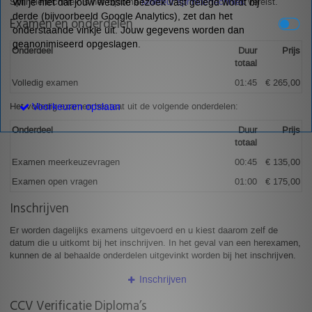
Sprinklertechniek is het diploma
Monteur sprinklertechniek
vereist.
Wil je niet dat jouw website bezoek vast gelegd wordt bij
derde (bijvoorbeeld Google Analytics), zet dan het
Examen en onderdelen
onderstaande vinkje uit. Jouw gegevens worden dan
geanonimiseerd opgeslagen.
Onderdeel
Duur
Prijs
totaal
Volledig examen
01:45
€ 265,00
Voorkeuren opslaan
Het volledig examen bestaat uit de volgende onderdelen:
Onderdeel
Duur
Prijs
totaal
Examen meerkeuzevragen
00:45
€ 135,00
Examen open vragen
01:00
€ 175,00
Inschrijven
Er worden dagelijks examens uitgevoerd en u kiest daarom zelf de
datum die u uitkomt bij het inschrijven. In het geval van een herexamen,
kunnen de al behaalde onderdelen uitgevinkt worden bij het inschrijven.
Inschrijven
CCV Verificatie Diploma’s