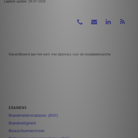
Laatste update: 29-07-2026
Gecertificeerd aan het werk met diploma’s voor de installatiebranche
EXAMENS
Brandmeldinstallaties (BMI)
Brandveiligheid
Blusschuimtechniek