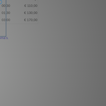
00:30
€ 110,00
01:30
€ 130,00
03:00
€ 170,00
loma’s.