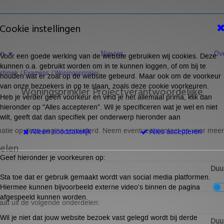
Cookie instellingen
en
Nieuws
Ov
Voor een goede werking van de website gebruiken wij cookies. Deze
kunnen o.a. gebruikt worden om in te kunnen loggen, of om bij te
echniek
Examens
Woningsprinkler
houden wat er zoal op de website gebeurd. Maar ook om de voorkeur
van onze bezoekers in op te slaan, zoals deze cookie voorkeuren.
Woningsprinkler Projectverantwoordelijke
Heb je verder geen voorkeur en vind je het allemaal prima, klik dan
hieronder op "Alles accepteren". Wil je specificeren wat je wel en niet
wilt, geeft dat dan specifiek per onderwerp hieronder aan
matie op deze pagina verouderd. Neem eventueel contact op voor meer 
Alleen noodzakelijk
Alles accepteren
elen
Geef hieronder je voorkeuren op:
Duur
Sta toe dat er gebruik gemaakt wordt van social media platformen.
Hiermee kunnen bijvoorbeeld externe video's binnen de pagina
afgespeeld kunnen worden.
aat uit de volgende onderdelen:
Wil je niet dat jouw website bezoek vast gelegd wordt bij derde
Duur