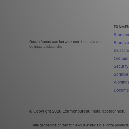
EXAME
Brandmel
Gecertificeerd aan het werk met diploma’s voor
Brandvei
de installatiebranche
Blussch
Ontruimi
Security
Sprinkle
Wonings
Docume
© Copyright 2026 Examenbureau Installatietechniek.
Alle genoemde prijzen zijn exclusief btw. Op al onze produ