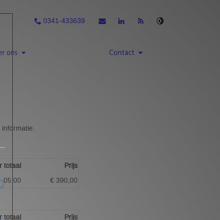
0341-433639
er ons
Contact
informatie.
 totaal
Prijs
05:00
€ 390,00
 totaal
Prijs