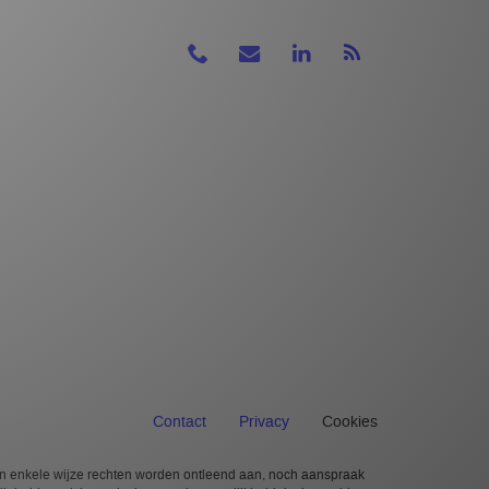
Contact
Privacy
Cookies
en enkele wijze rechten worden ontleend aan, noch aanspraak