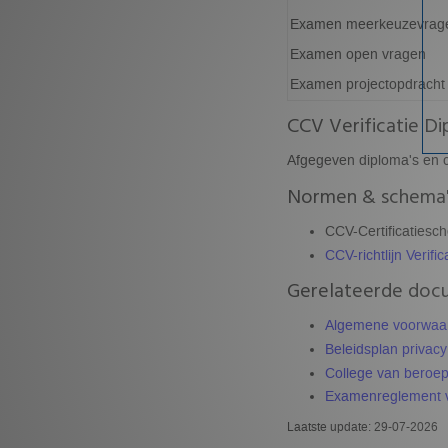
Examen meerkeuzevrag
Examen open vragen
Examen projectopdracht
CCV Verificatie Di
Afgegeven diploma's en c
Normen & schema'
CCV-Certificatiesc
CCV-richtlijn Verifi
Gerelateerde doc
Algemene voorwaar
Beleidsplan privacy
College van beroep
Examenreglement v
Laatste update: 29-07-2026