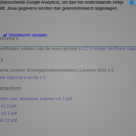
(bijvoorbeeld Google Analytics), zet dan het onderstaande vinkje
en
uit. Jouw gegevens worden dan geanonimiseerd opgeslagen.
Voorkeuren opslaan
ploma’s
ertificaten voldoen aan de eisen gesteld in
CCV-richtlijn Verificatie Dip
s
hema Leveren Woningsprinklerinstallaties (Leveren WSI) 2.0
catie Diploma’s versie 1.0
umenten
den voor deelname examen v4.7.pdf
 v1.2.pdf
 v2.1.pdf
6.12.pdf