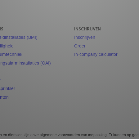
NS
INSCHRIJVEN
dinstallaties (BMI)
Inschrijven
ligheid
Order
uimtechniek
In-company calculator
ngsalarminstallaties (OAI)
r
prinkler
nten
cten en diensten zijn onze algemene voorwaarden van toepassing. Er kunnen op ge