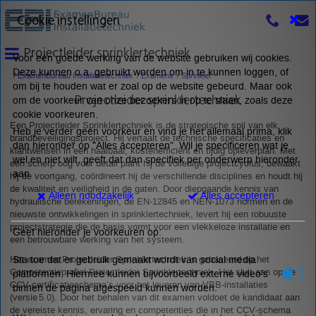
Cookie instellingen
Projectleider sprinklertechniek
Voor een goede werking van de website gebruiken wij cookies.
Deze kunnen o.a. gebruikt worden om in te kunnen loggen, of
ExamenBureau Installatietechniek
Examens
Sprinkler
om bij te houden wat er zoal op de website gebeurd. Maar ook
Projectleider sprinklertechniek
om de voorkeur van onze bezoekers in op te slaan, zoals deze
cookie voorkeuren.
Een Projectleider Sprinklertechniek is de strategische spil van elk
Heb je verder geen voorkeur en vind je het allemaal prima, klik
brandbeveiligingsproject. Hij vertaalt de technische specificaties en
dan hieronder op "Alles accepteren". Wil je specificeren wat je
klantwensen in een haalbaar, kostenefficiënt en tijdig opleverplan. Met
wel en niet wilt, geeft dat dan specifiek per onderwerp hieronder
een scherp oog voor detail plant hij de volledige projectcyclus, bewaakt
aan
hij de voortgang, coördineert hij de verschillende disciplines en houdt hij
de kwaliteit en veiligheid in de gaten. Door diepgaande kennis van
Alleen noodzakelijk
Alles accepteren
hydraulische berekeningen, de EN‑12845 en NEN‑1073 normen en de
nieuwste ontwikkelingen in sprinklertechniek, levert hij een robuuste
projectstrategie die de basis vormt voor een vlekkeloze installatie en
Geef hieronder je voorkeuren op:
een betrouwbare werking van het systeem.
Sta toe dat er gebruik gemaakt wordt van social media
Het examen Projectleider Sprinklertechniek is gebaseerd op het
Competentieprofiel Projectleider Sprinklertechniek. Het sluit aan op de
platformen. Hiermee kunnen bijvoorbeeld externe video's
CCV‑certificatieschema’s voor het leveren van VBB‑installaties
binnen de pagina afgespeeld kunnen worden.
(versie 5.0). Door het behalen van dit examen voldoet de kandidaat aan
de vereiste kennis, ervaring en competenties die in het CCV‑schema