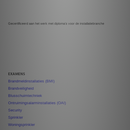
Gecertificeerd aan het werk met diploma’s voor de installatiebranche
EXAMENS
Brandmeldinstallaties (BMI)
Brandveiligheid
Blusschuimtechniek
Ontruimingsalarminstallaties (OAI)
Security
Sprinkler
Woningsprinkler