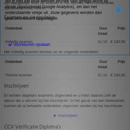
Wil je niet dat jouw website bezoek vast gelegd wordt bij
zijn vastgelegd. Voor dit examen is het diploma Werkvoorbereider
derde (bijvoorbeeld Google Analytics), zet dan het
Sprinklertechniek vereist.
onderstaande vinkje uit. Jouw gegevens worden dan
Examen en onderdelen
geanonimiseerd opgeslagen.
Onderdeel
Duur
Prijs
totaal
Volledig examen
01:10
€ 190,00
Voorkeuren opslaan
Het volledig examen bestaat uit de volgende onderdelen:
Onderdeel
Duur
Prijs
totaal
Theorie examen
01:10
€ 190,00
Inschrijven
Er worden dagelijks examens uitgevoerd en u kiest daarom zelf de
datum die u uitkomt bij het inschrijven. In het geval van een herexamen,
kunnen de al behaalde onderdelen uitgevinkt worden bij het inschrijven.
Inschrijven
CCV Verificatie Diploma’s