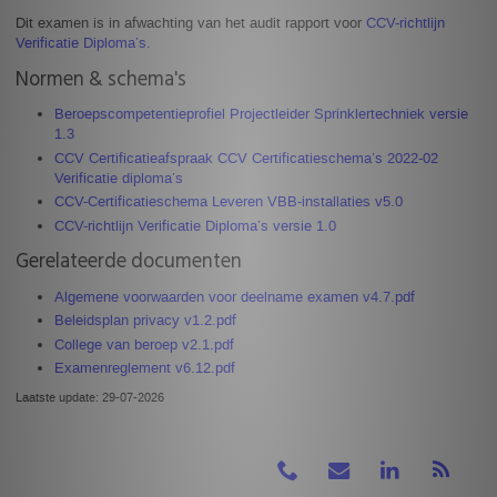
Dit examen is in afwachting van het audit rapport voor
CCV-richtlijn
Verificatie Diploma’s.
Normen & schema's
Beroepscompetentieprofiel Projectleider Sprinklertechniek versie
1.3
CCV Certificatieafspraak CCV Certificatieschema’s 2022-02
Verificatie diploma’s
CCV-Certificatieschema Leveren VBB-installaties v5.0
CCV-richtlijn Verificatie Diploma’s versie 1.0
Gerelateerde documenten
Algemene voorwaarden voor deelname examen v4.7.pdf
Beleidsplan privacy v1.2.pdf
College van beroep v2.1.pdf
Examenreglement v6.12.pdf
Laatste update: 29-07-2026