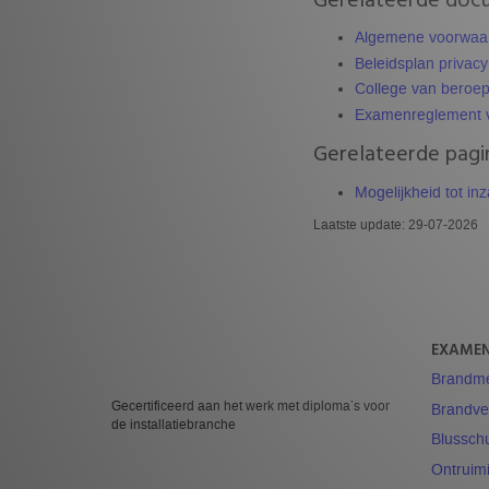
Algemene voorwaar
Beleidsplan privacy
College van beroep
Examenreglement v
Gerelateerde pagi
Mogelijkheid tot i
Laatste update: 29-07-2026
EXAME
Brandmel
Gecertificeerd aan het werk met diploma’s voor
Brandvei
de installatiebranche
Blussch
Ontruimi