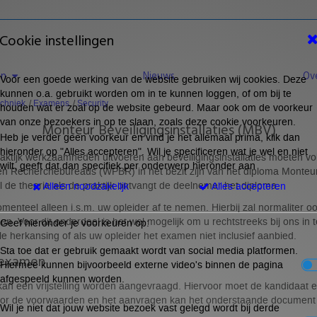
Cookie instellingen
en
Nieuws
Ov
Voor een goede werking van de website gebruiken wij cookies. Deze
kunnen o.a. gebruikt worden om in te kunnen loggen, of om bij te
echniek
Examens
Security
houden wat er zoal op de website gebeurd. Maar ook om de voorkeur
van onze bezoekers in op te slaan, zoals deze cookie voorkeuren.
Monteur Beveiligingsinstallaties (MBV)
Heb je verder geen voorkeur en vind je het allemaal prima, klik dan
hieronder op "Alles accepteren". Wil je specificeren wat je wel en niet
aktijk werkzaamheden uitvoeren aan beveiligingsinstallaties moeten vo
wilt, geeft dat dan specifiek per onderwerp hieronder aan
en Recherchebureaus (WPBR) in het bezit zijn van het diploma Monteur B
 de theorie als de praktijk ontvangt de deelnemer het diploma.
Alleen noodzakelijk
Alles accepteren
menteel alleen i.s.m. uw opleider af te nemen. Hierbij zal normaliter 
Voor dit onderdeel is het wel mogelijk om u rechtstreeks bij ons in te
Geef hieronder je voorkeuren op:
e herkansing of als uw opleider het examen niet inclusief aanbied.
Sta toe dat er gebruik gemaakt wordt van social media platformen.
jkexamen
Hiermee kunnen bijvoorbeeld externe video's binnen de pagina
afgespeeld kunnen worden.
kan een vrijstelling worden aangevraagd. Hiervoor moet de kandidaat 
or de voorwaarden en het aanvragen kan het onderstaande document 
Wil je niet dat jouw website bezoek vast gelegd wordt bij derde