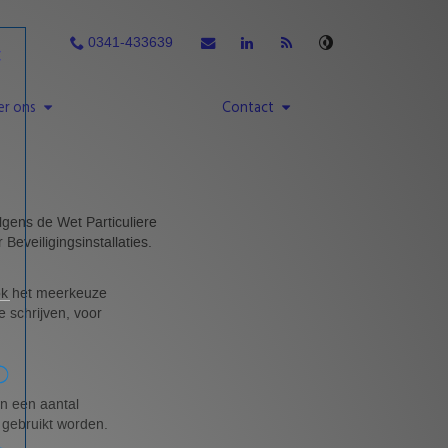
0341-433639
er ons
Contact
lgens de Wet Particuliere
eveiligingsinstallaties.
ook het meerkeuze
 schrijven, voor
en een aantal
gebruikt worden.