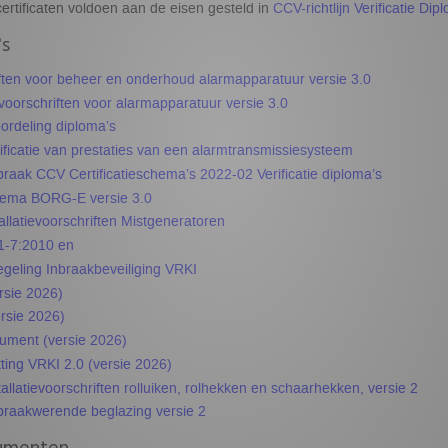
ertificaten voldoen aan de eisen gesteld in
CCV-richtlijn Verificatie Dip
s
ften voor beheer en onderhoud alarmapparatuur versie 3.0
evoorschriften voor alarmapparatuur versie 3.0
rdeling diploma’s
ficatie van prestaties van een alarmtransmissiesysteem
praak CCV Certificatieschema’s 2022-02 Verificatie diploma’s
chema BORG-E versie 3.0
allatievoorschriften Mistgeneratoren
-7:2010 en
geling Inbraakbeveiliging VRKI
rsie 2026)
rsie 2026)
ument (versie 2026)
ing VRKI 2.0 (versie 2026)
llatievoorschriften rolluiken, rolhekken en schaarhekken, versie 2
raakwerende beglazing versie 2
umenten