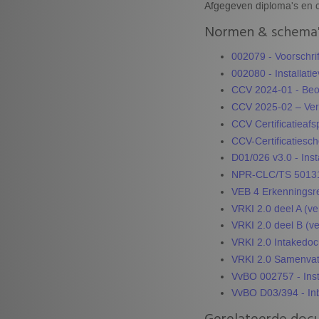
Afgegeven diploma's en c
Normen & schema'
002079 - Voorschri
002080 - Installati
CCV 2024-01 - Beoo
CCV 2025-02 – Veri
CCV Certificatieafs
CCV-Certificaties
D01/026 v3.0 - Inst
NPR-CLC/TS 50131
VEB 4 Erkenningsre
VRKI 2.0 deel A (ve
VRKI 2.0 deel B (ve
VRKI 2.0 Intakedoc
VRKI 2.0 Samenvatt
VvBO 002757 - Insta
VvBO D03/394 - Inb
Gerelateerde doc