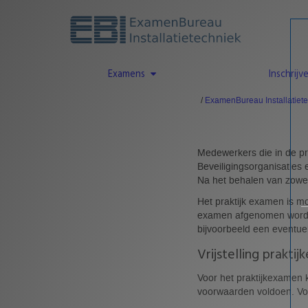
Examens
Inschrijv
ExamenBureau Installatiet
Medewerkers die in de pr
Beveiligingsorganisaties 
Na het behalen van zowel
Het praktijk examen is mo
examen afgenomen worden. 
bijvoorbeeld een eventuel
Vrijstelling prakti
Voor het praktijkexamen 
voorwaarden voldoen. Vo