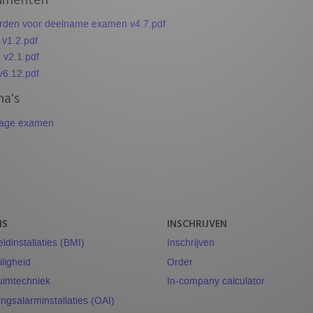
den voor deelname examen v4.7.pdf
 v1.2.pdf
 v2.1.pdf
6.12.pdf
na's
nzage examen
NS
INSCHRIJVEN
dinstallaties (BMI)
Inschrijven
ligheid
Order
uimtechniek
In-company calculator
ngsalarminstallaties (OAI)