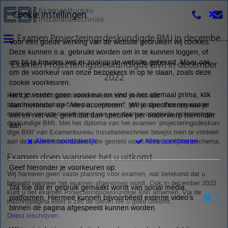
Cookie instellingen
Examen Projecteringsdeskundigde BMI in december 2022
Voor een goede werking van de website gebruiken wij cookies.
Deze kunnen o.a. gebruikt worden om in te kunnen loggen, of
Examen Projecteringsdeskundigde BMI in december
om bij te houden wat er zoal op de website gebeurd. Maar ook
om de voorkeur van onze bezoekers in op te slaan, zoals deze
2022
cookie voorkeuren.
Heb je verder geen voorkeur en vind je het allemaal prima, klik
Het 'CCV-certificatieschema leveren bmi' vereist dat
brandmeldinstallaties worden ontworpen, geïnstalleerd en opgeleverd
dan hieronder op "Alles accepteren". Wil je specificeren wat je
onder de verantwoordelijkheid van een daartoe opgeleide projecte­rings­
wel en niet wilt, geeft dat dan specifiek per onderwerp hieronder
des­kun­dige BMI. Met het diploma van het examen ‘projecte­rings­des­kun­
aan
dige BMI' van Examenbureau Installatietechniek bewijst men te voldoen
Alleen noodzakelijk
Alles accepteren
aan de vakbekwaam­heids­eis die gesteld wordt in het certificatieschema.
Examen doen wanneer het u uitkomt
Geef hieronder je voorkeuren op:
Wij hanteren geen vaste planning voor examen, wat betekend dat u
bepaald wanneer het examen afgenomen wordt. Ook in december 2022
Sta toe dat er gebruik gemaakt wordt van social media
kunt u het examen Projecteringsdeskundige BMI afnemen. Via de
platformen. Hiermee kunnen bijvoorbeeld externe video's
inschrijfpagina kiest u zelf de datum die u goed uitkomt.
binnen de pagina afgespeeld kunnen worden.
Direct inschrijven