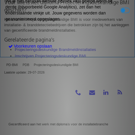
Voor wie is het diploma Projecteringsdeskundige BMI
Wil je niet dat jouw website bezoek vast gelegd wordt bij
derde (bijvoorbeeld Google Analytics), zet dan het
geschikt?
onderstaande vinkje uit. Jouw gegevens worden dan
geanonimiseerd opgeslagen.
Het examen Projecteringsdeskundige BMI is voor medewerkers van
installatie- & branddetectiebedrijven die betrokken zijn bij het aanleggen
van gecertificeerde brandmeldinstallaties.
Gerelateerde pagina's
Voorkeuren opslaan
Projecteringsdeskundige Brandmeldinstallaties
Inschrijven Projecteringsdeskundige BMI
PD-BMI
PDB
Projecteringsdeskundigde BMI
Laatste update: 29-07-2026
Gecertificeerd aan het werk met diploma’s voor de installatiebranche