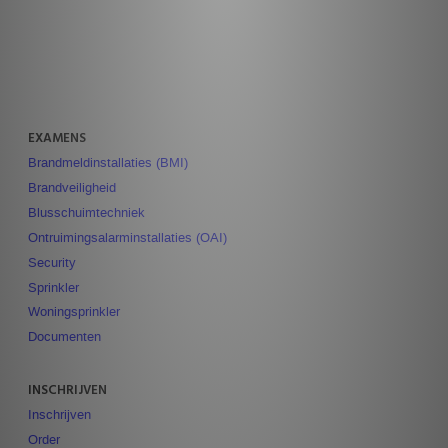
EXAMENS
Brandmeldinstallaties (BMI)
Brandveiligheid
Blusschuimtechniek
Ontruimingsalarminstallaties (OAI)
Security
Sprinkler
Woningsprinkler
Documenten
INSCHRIJVEN
Inschrijven
Order