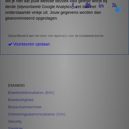
Wil je niet dat jouw website bezoek vast gelegd wordt bij
derde (bijvoorbeeld Google Analytics), zet dan het
onderstaande vinkje uit. Jouw gegevens worden dan
geanonimiseerd opgeslagen.
Gecertificeerd aan het werk met diploma’s voor de installatiebranche
Voorkeuren opslaan
EXAMENS
Brandmeldinstallaties (BMI)
Brandveiligheid
Blusschuimtechniek
Ontruimingsalarminstallaties (OAI)
Security
Sprinkler