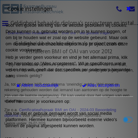
Cookie instellingen
Geldigheid behaalde diploma’s projecteren en installeren BMI of OAI van voor 2012
Voor een goede werking van de website gebruiken wij cookies.
Deze kunnen o.a. gebruikt worden om in te kunnen loggen, of
ExamenBureau Installatietechniek
Over ons
Veel gestelde vragen
om bij te houden wat er zoal op de website gebeurd. Maar ook
Geldigheid behaalde diploma’s projecteren en
om de voorkeur van onze bezoekers in op te slaan, zoals deze
installeren BMI of OAI van voor 2012
cookie voorkeuren.
Heb je verder geen voorkeur en vind je het allemaal prima, klik
dan hieronder op "Alles accepteren". Wil je specificeren wat je
Zijn de behaalde diploma’s projecteren en installeren van een BMI,
wel en niet wilt, geeft dat dan specifiek per onderwerp hieronder
OAI of Sprinkler van voor 2012, ondanks de gewijzigde regelgevingen,
nog steeds geldig?
aan
Ja, tot op heden blijft een diploma ‘oneindig’ geldig. Wel moet er
Alleen noodzakelijk
Alles accepteren
rekening gehouden worden dat iemand kan aantonen op de hoogte te
zijn van de laatste regelgeving. Dit kan veelal door het volgen van een
workshop.
Geef hieronder je voorkeuren op:
Zie o.a.
Certificatieafspraak BMI en OAI - 2024-03 Beoordeling
Sta toe dat er gebruik gemaakt wordt van social media
diploma’s
voor geldigheid van de uitgegeven diploma's.
platformen. Hiermee kunnen bijvoorbeeld externe video's
Laatste update: 29-07-2026
binnen de pagina afgespeeld kunnen worden.